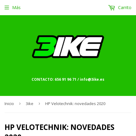
Más
Carrito
CONTACTO: 656 91 96 71 / info@3ike.es
Inicio
›
3ike
›
HP Velotechnik: novedades 2020
HP VELOTECHNIK: NOVEDADES