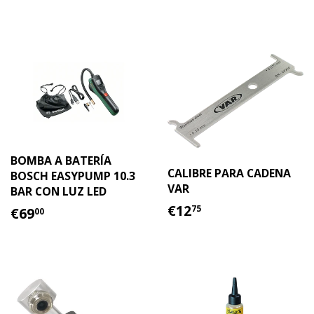
HABITUAL
BOMBA A BATERÍA
CALIBRE PARA CADENA
BOSCH EASYPUMP 10.3
VAR
BAR CON LUZ LED
PRECIO
€12.75
PRECIO
€69.00
€12
75
€69
00
HABITUAL
HABITUAL