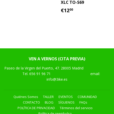
HABITUAL
XLC TO-S69
PRECIO
€12.00
€12
00
HABITUAL
VEN A VERNOS (CITA PREVIA)
Paseo de la Virgen del Puerto, 47. 28005 Madrid
Tel.
656 91 96 71
email:
info@3ike.es
Quiénes Somos
TALLER
EVENTOS
COMUNIDAD
CONTACTO
BLOG
SÍGUENOS
FAQs
POLÍTICA DE PRIVACIDAD
Términos del servicio
Política de reembolso