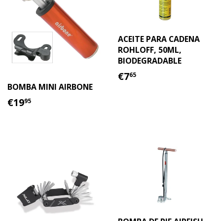
ACEITE PARA CADENA
ROHLOFF, 50ML,
BIODEGRADABLE
PRECIO
€7.65
€7
65
HABITUAL
BOMBA MINI AIRBONE
PRECIO
€19.95
€19
95
HABITUAL