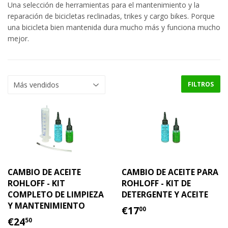
Una selección de herramientas para el mantenimiento y la
reparación de bicicletas reclinadas, trikes y cargo bikes. Porque
una bicicleta bien mantenida dura mucho más y funciona mucho
mejor.
FILTROS
CAMBIO DE ACEITE
CAMBIO DE ACEITE PARA
ROHLOFF - KIT
ROHLOFF - KIT DE
COMPLETO DE LIMPIEZA
DETERGENTE Y ACEITE
Y MANTENIMIENTO
PRECIO
€17.00
€17
00
PRECIO
€24.50
HABITUAL
€24
50