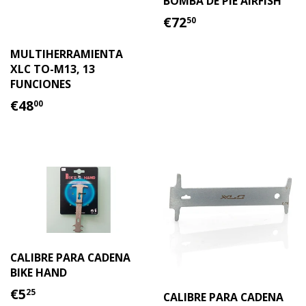
BOMBA DE PIE AIRFISH
PRECIO
€72.50
€72
50
HABITUAL
MULTIHERRAMIENTA
XLC TO-M13, 13
FUNCIONES
PRECIO
€48.00
€48
00
HABITUAL
CALIBRE PARA CADENA
BIKE HAND
PRECIO
€5.25
€5
25
CALIBRE PARA CADENA