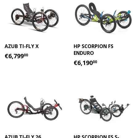
AZUB TI-FLY X
HP SCORPION FS
ENDURO
PRECIO
€6,799.00
€6,799
00
HABITUAL
PRECIO
€6,190.00
€6,190
00
HABITUAL
AZUB TI-FLY 26
HP SCORPION FS S-