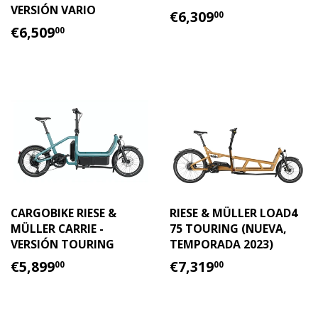
VERSIÓN VARIO
PRECIO
€6,309.00
€6,309
00
PRECIO
€6,509.00
HABITUAL
€6,509
00
HABITUAL
CARGOBIKE RIESE &
RIESE & MÜLLER LOAD4
MÜLLER CARRIE -
75 TOURING (NUEVA,
VERSIÓN TOURING
TEMPORADA 2023)
PRECIO
€5,899.00
PRECIO
€7,319.00
€5,899
€7,319
00
00
HABITUAL
HABITUAL