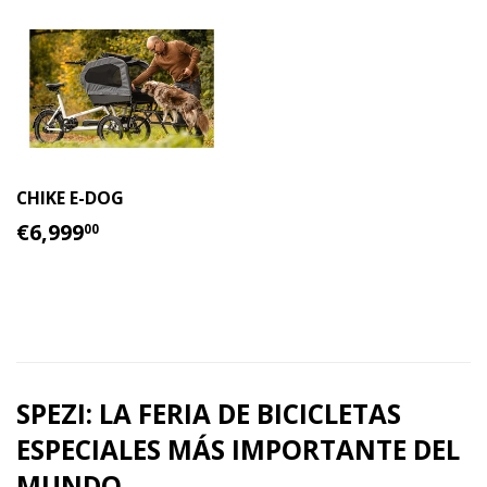
CHIKE E-DOG
PRECIO
€6,999.00
€6,999
00
HABITUAL
SPEZI: LA FERIA DE BICICLETAS
ESPECIALES MÁS IMPORTANTE DEL
MUNDO