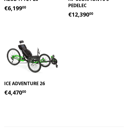
PEDELEC
PRECIO
€6,199.00
€6,199
00
HABITUAL
PRECIO
€12,390.0
€12,390
00
HABITUAL
ICE ADVENTURE 26
PRECIO
€4,470.00
€4,470
00
HABITUAL