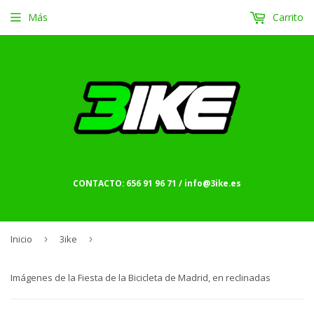
Más
Carrito
CONTACTO: 656 91 96 71 / info@3ike.es
Inicio
›
3ike
›
Imágenes de la Fiesta de la Bicicleta de Madrid, en reclinadas