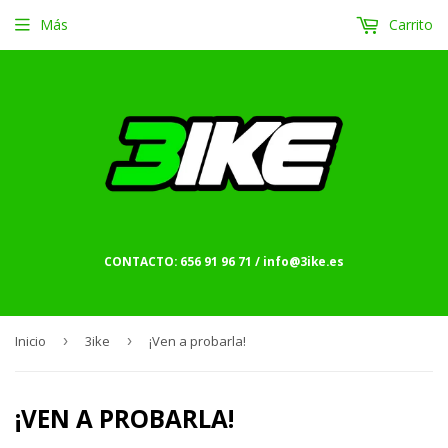
Más
Carrito
CONTACTO: 656 91 96 71 / info@3ike.es
Inicio
›
3ike
›
¡Ven a probarla!
¡VEN A PROBARLA!