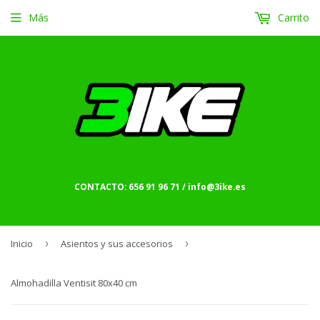
Más
Carrito
CONTACTO: 656 91 96 71 / info@3ike.es
Inicio
›
Asientos y sus accesorios
›
Almohadilla Ventisit 80x40 cm