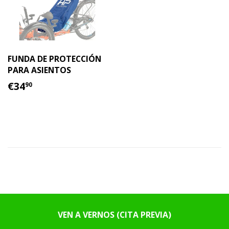
FUNDA DE PROTECCIÓN
PARA ASIENTOS
PRECIO
€34.90
€34
90
HABITUAL
VEN A VERNOS (CITA PREVIA)