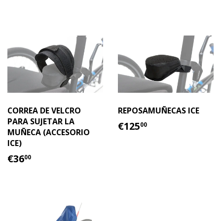
HABITUAL
CORREA DE VELCRO
REPOSAMUÑECAS ICE
PARA SUJETAR LA
PRECIO
€125.00
€125
00
MUÑECA (ACCESORIO
HABITUAL
ICE)
PRECIO
€36.00
€36
00
HABITUAL