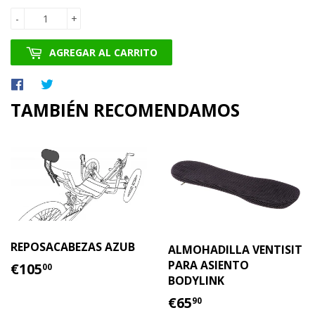
-
+
AGREGAR AL CARRITO
Compartir
Tuitear
en
en
TAMBIÉN RECOMENDAMOS
Facebook
Twitter
REPOSACABEZAS AZUB
ALMOHADILLA VENTISIT
PRECIO
€105.00
PARA ASIENTO
€105
00
HABITUAL
BODYLINK
PRECIO
€65.90
€65
90