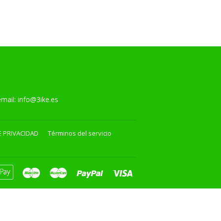
l:
info@3ike.es
E PRIVACIDAD
Términos del servicio
can
Apple
Maestro
Master
Paypal
Visa
ss
Pay