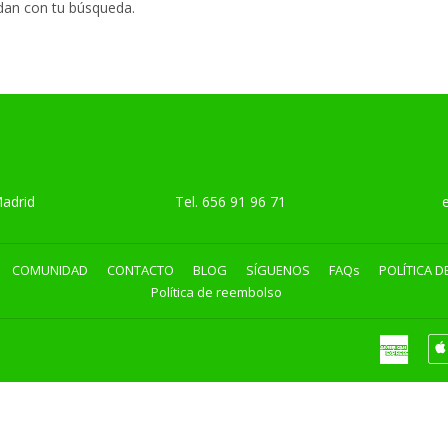
dan con tu búsqueda.
Madrid
Tel.
656 91 96 71
emai
COMUNIDAD
CONTACTO
BLOG
SÍGUENOS
FAQs
POLÍTICA D
Política de reembolso
Ameri
Expre