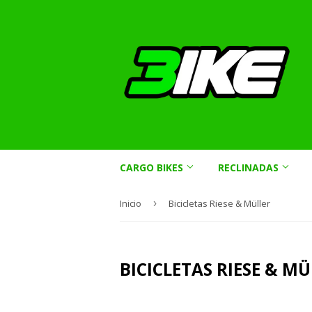
CARGO BIKES
RECLINADAS
Inicio
›
Bicicletas Riese & Müller
BICICLETAS RIESE & M