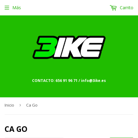
Más
Carrito
CONTACTO: 656 91 96 71 / info@3ike.es
Inicio
›
Ca Go
CA GO