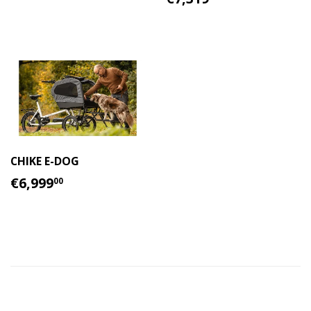
HABITUAL
HABITUAL
CHIKE E-DOG
PRECIO
€6,999.00
€6,999
00
HABITUAL