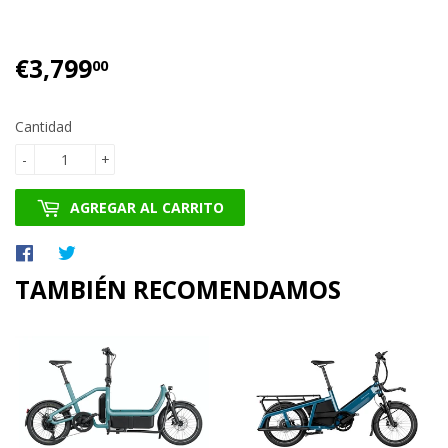
€3,799
€3,799.00
00
Cantidad
-
+
AGREGAR AL CARRITO
Compartir
Tuitear
en
en
TAMBIÉN RECOMENDAMOS
Facebook
Twitter