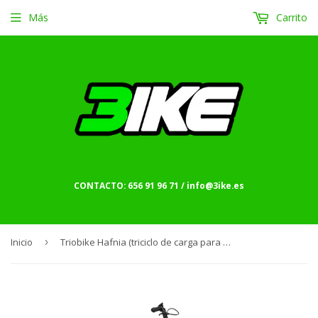
Más
Carrito
CONTACTO: 656 91 96 71 / info@3ike.es
Inicio
›
Triobike Hafnia (triciclo de carga para uso familiar)