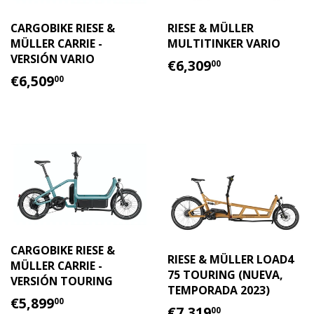
CARGOBIKE RIESE &
RIESE & MÜLLER
MÜLLER CARRIE -
MULTITINKER VARIO
VERSIÓN VARIO
PRECIO
€6,309.00
€6,309
00
PRECIO
€6,509.00
HABITUAL
€6,509
00
HABITUAL
CARGOBIKE RIESE &
RIESE & MÜLLER LOAD4
MÜLLER CARRIE -
75 TOURING (NUEVA,
VERSIÓN TOURING
TEMPORADA 2023)
PRECIO
€5,899.00
€5,899
00
PRECIO
€7,319.00
€7,319
00