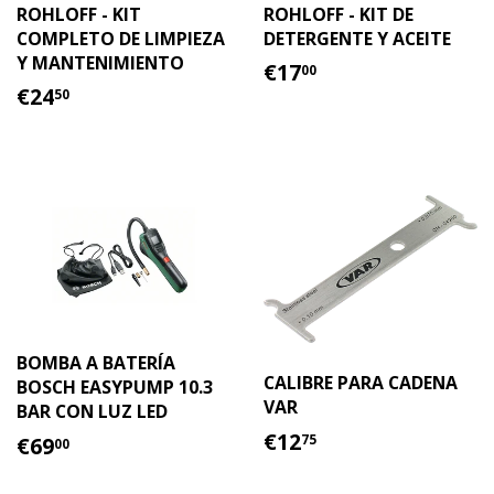
ROHLOFF - KIT
ROHLOFF - KIT DE
COMPLETO DE LIMPIEZA
DETERGENTE Y ACEITE
Y MANTENIMIENTO
PRECIO
€17.00
€17
00
PRECIO
€24.50
HABITUAL
€24
50
HABITUAL
BOMBA A BATERÍA
CALIBRE PARA CADENA
BOSCH EASYPUMP 10.3
VAR
BAR CON LUZ LED
PRECIO
€12.75
PRECIO
€69.00
€12
75
€69
00
HABITUAL
HABITUAL