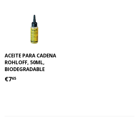
ACEITE PARA CADENA
ROHLOFF, 50ML,
BIODEGRADABLE
PRECIO
€7.65
€7
65
HABITUAL