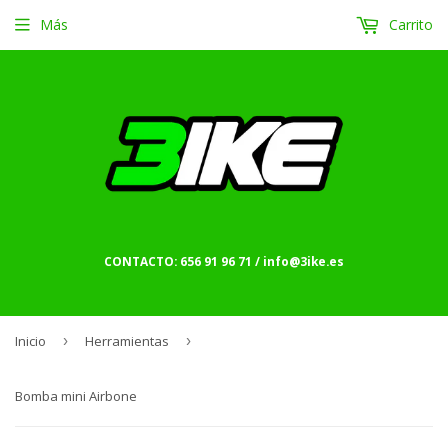
Más
Carrito
CONTACTO: 656 91 96 71 / info@3ike.es
Inicio
›
Herramientas
›
Bomba mini Airbone