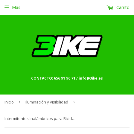
Más
Carrito
CONTACTO: 656 91 96 71 / info@3ike.es
Inicio
›
Iluminación y visibilidad
›
Intermitentes Inalámbricos para Bicicleta con Carga USB