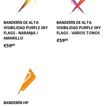
BANDERÍN DE ALTA
BANDERÍN DE ALTA
VISIBILIDAD PURPLE SKY
VISIBILIDAD PURPLE SKY
FLAGS - NARANJA /
FLAGS - VARIOS TONOS
AMARILLO
PRECIO
€59.00
€59
00
PRECIO
€59.00
HABITUAL
€59
00
HABITUAL
BANDERÍN HP