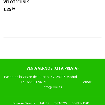
VELOTECHNIK
PRECIO
€25.40
€25
40
HABITUAL
VEN A VERNOS (CITA PREVIA)
Paseo de la Virgen del Puerto, 47. 28005 Madrid
Tel.
656 91 96 71
email:
info@3ike.es
Quiénes Somos
TALLER
EVENTOS
COMUNIDAD