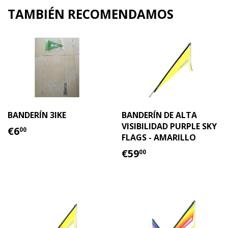
en
en
TAMBIÉN RECOMENDAMOS
Facebook
Twitter
BANDERÍN 3IKE
BANDERÍN DE ALTA
VISIBILIDAD PURPLE SKY
PRECIO
€6.00
€6
00
FLAGS - AMARILLO
HABITUAL
PRECIO
€59.00
€59
00
HABITUAL