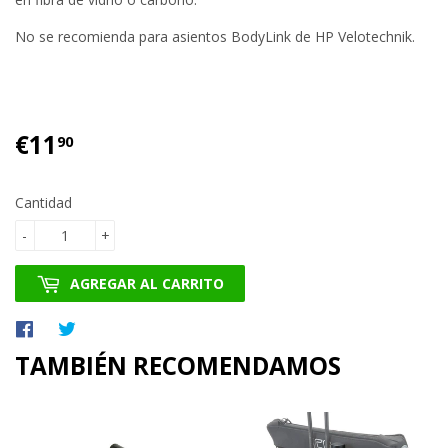
No se recomienda para asientos BodyLink de HP Velotechnik.
€11
€11.90
90
Cantidad
-
+
AGREGAR AL CARRITO
Compartir
Tuitear
en
en
TAMBIÉN RECOMENDAMOS
Facebook
Twitter