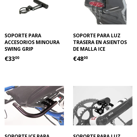
SOPORTE PARA
SOPORTE PARA LUZ
ACCESORIOS MINOURA
TRASERA EN ASIENTOS
SWING GRIP
DE MALLA ICE
PRECIO
€33.00
PRECIO
€48.00
€33
€48
00
00
HABITUAL
HABITUAL
SOPORTE ICE PARA
SOPORTE PARA LUZ