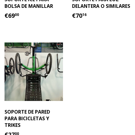
BOLSA DE MANILLAR
DELANTERA O SIMILARES
PRECIO
€69.00
PRECIO
€70.16
€69
€70
00
16
HABITUAL
HABITUAL
SOPORTE DE PARED
PARA BICICLETAS Y
TRIKES
PRECIO
€27.00
€27
00