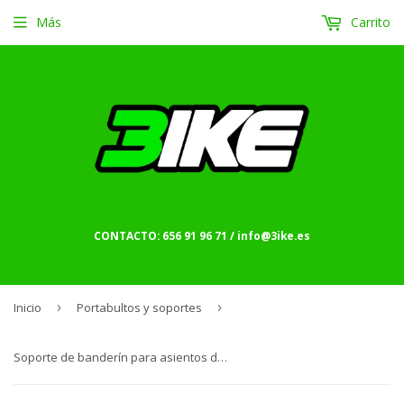
Más
Carrito
CONTACTO: 656 91 96 71 / info@3ike.es
Inicio
›
Portabultos y soportes
›
Soporte de banderín para asientos de fibra