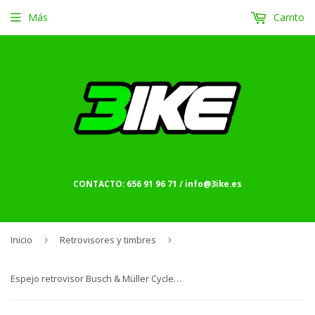
Más
Carrito
CONTACTO: 656 91 96 71 / info@3ike.es
Inicio
›
Retrovisores y timbres
›
Espejo retrovisor Busch & Müller Cycle Star 60, brazo corto y curvo