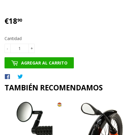
€18
€18.90
90
Cantidad
-
+
AGREGAR AL CARRITO
Compartir
Tuitear
en
en
TAMBIÉN RECOMENDAMOS
Facebook
Twitter