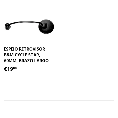
ESPEJO RETROVISOR
B&M CYCLE STAR,
60MM, BRAZO LARGO
PRECIO
€19.00
€19
00
HABITUAL