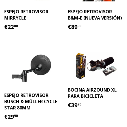
ESPEJO RETROVISOR
ESPEJO RETROVISOR
MIRRYCLE
B&M-E (NUEVA VERSIÓN)
PRECIO
€22.00
PRECIO
€89.90
€22
€89
00
90
HABITUAL
HABITUAL
BOCINA AIRZOUND XL
ESPEJO RETROVISOR
PARA BICICLETA
BUSCH & MÜLLER CYCLE
PRECIO
€39.90
€39
90
STAR 80MM
HABITUAL
PRECIO
€29.90
€29
90
HABITUAL