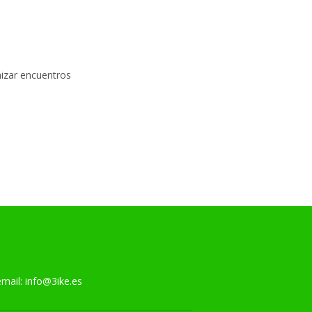
nizar encuentros
l:
info@3ike.es