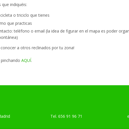
ue indiquéis:
icleta o triciclo que tienes
ismo que practicas
tacto: teléfono o email (la idea de figurar en el mapa es poder orga
pontánea)
 conocer a otros reclinados por tu zona!
 pinchando
AQUÍ
.
Madrid
Tel.
656 91 96 71
emai