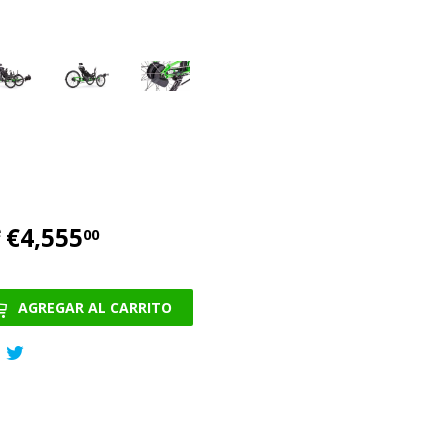
€4,555
€4,555.00
e
00
AGREGAR AL CARRITO
Compartir
Tuitear
en
en
Facebook
Twitter