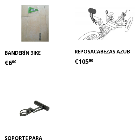
REPOSACABEZAS AZUB
BANDERÍN 3IKE
PRECIO
€105.00
PRECIO
€6.00
€105
00
€6
00
HABITUAL
HABITUAL
SOPORTE PARA