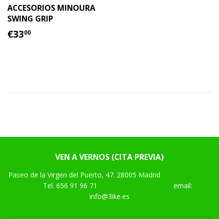
ACCESORIOS MINOURA
SWING GRIP
PRECIO
€33.00
€33
00
HABITUAL
VEN A VERNOS (CITA PREVIA)
Paseo de la Virgen del Puerto, 47. 28005 Madrid
Tel.
656 91 96 71
email:
info@3ike.es