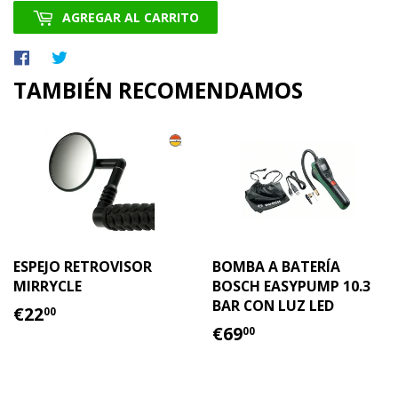
AGREGAR AL CARRITO
Compartir
Tuitear
en
en
TAMBIÉN RECOMENDAMOS
Facebook
Twitter
ESPEJO RETROVISOR
BOMBA A BATERÍA
MIRRYCLE
BOSCH EASYPUMP 10.3
BAR CON LUZ LED
PRECIO
€22.00
€22
00
HABITUAL
PRECIO
€69.00
€69
00
HABITUAL