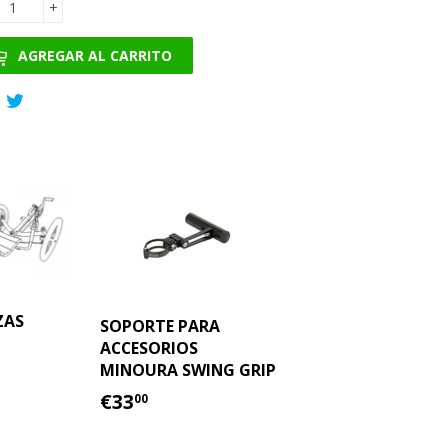
+
AGREGAR AL CARRITO
Compartir
Tuitear
en
en
Facebook
Twitter
ZAS
SOPORTE PARA
ACCESORIOS
5.00
MINOURA SWING GRIP
AL
PRECIO
€33.00
€33
00
HABITUAL