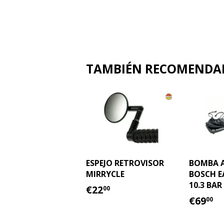
TAMBIÉN RECOMEND
ESPEJO RETROVISOR
BOMBA A
MIRRYCLE
BOSCH 
10.3 BAR
PRECIO
€22.00
€22
00
HABITUAL
PREC
€
€69
00
HABI