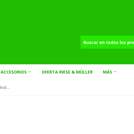
ACCESORIOS
OFERTA RIESE & MÜLLER
MÁS
Almohadilla Ventisit para asiento BodyLink