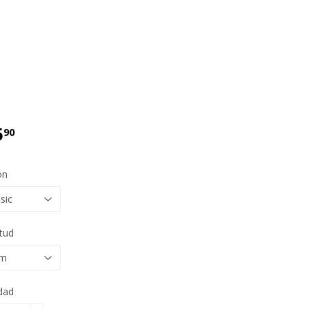
5
€65.90
90
ón
tud
dad