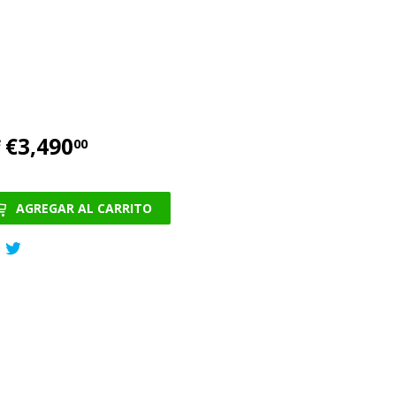
€3,490
€3,490.00
e
00
AGREGAR AL CARRITO
Compartir
Tuitear
en
en
Facebook
Twitter