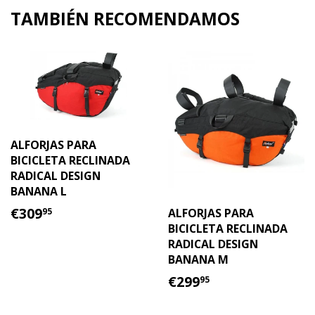
en
en
TAMBIÉN RECOMENDAMOS
Facebook
Twitter
ALFORJAS PARA
BICICLETA RECLINADA
RADICAL DESIGN
BANANA L
PRECIO
€309.95
€309
ALFORJAS PARA
95
HABITUAL
BICICLETA RECLINADA
RADICAL DESIGN
BANANA M
PRECIO
€299.95
€299
95
HABITUAL