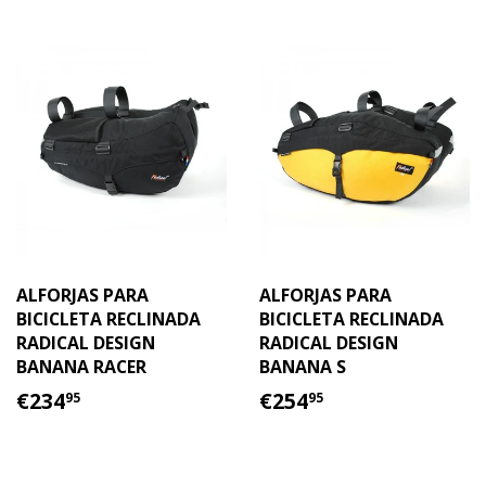
ALFORJAS PARA
ALFORJAS PARA
BICICLETA RECLINADA
BICICLETA RECLINADA
RADICAL DESIGN
RADICAL DESIGN
BANANA RACER
BANANA S
PRECIO
€234.95
PRECIO
€254.95
€234
€254
95
95
HABITUAL
HABITUAL