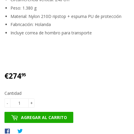
Peso: 1.380 g
Material: Nylon 210D ripstop + espuma PU de protección
Fabricación: Holanda
Incluye correa de hombro para transporte
€274
€274.95
95
Cantidad
-
+
AGREGAR AL CARRITO
Compartir
Tuitear