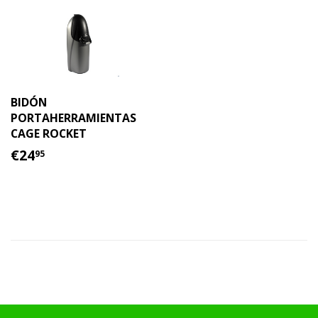
BIDÓN
PORTAHERRAMIENTAS
CAGE ROCKET
PRECIO
€24.95
€24
95
HABITUAL