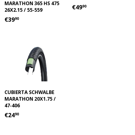
MARATHON 365 HS 475
PRECIO
€49.90
€49
90
26X2.15 / 55-559
HABITUAL
PRECIO
€39.90
€39
90
HABITUAL
CUBIERTA SCHWALBE
MARATHON 20X1.75 /
47-406
PRECIO
€24.90
€24
90
HABITUAL