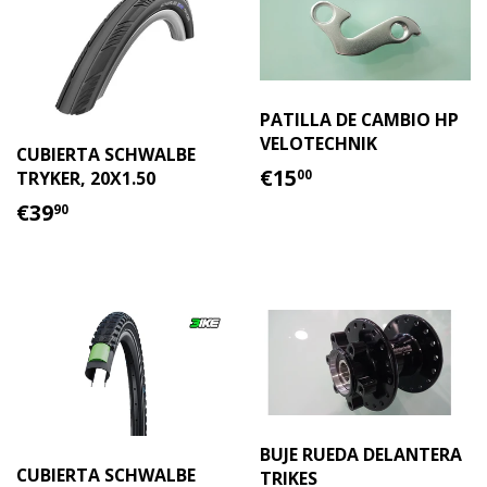
PATILLA DE CAMBIO HP
VELOTECHNIK
CUBIERTA SCHWALBE
PRECIO
€15.00
€15
TRYKER, 20X1.50
00
HABITUAL
PRECIO
€39.90
€39
90
HABITUAL
BUJE RUEDA DELANTERA
CUBIERTA SCHWALBE
TRIKES