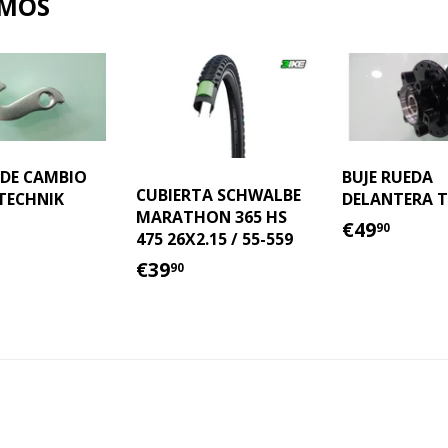
AMOS
 DE CAMBIO
BUJE RUEDA
CUBIERTA SCHWALBE
TECHNIK
DELANTERA T
MARATHON 365 HS
IO
15.00
PRECIO
€49.
€49
90
475 26X2.15 / 55-559
TUAL
HABITU
PRECIO
€39.90
€39
90
HABITUAL