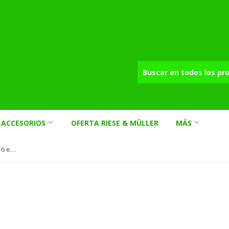
ACCESORIOS
OFERTA RIESE & MÜLLER
MÁS
Cadena Shimano 6, 7 y 8v HG71 116 eslabones