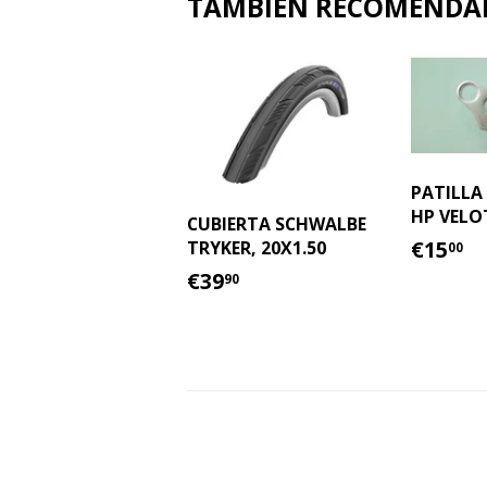
TAMBIÉN RECOMEND
PATILLA
HP VELO
CUBIERTA SCHWALBE
PREC
€
€15
TRYKER, 20X1.50
00
HABI
PRECIO
€39.90
€39
90
HABITUAL