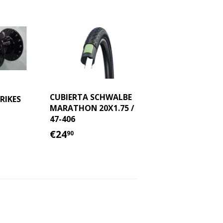
CUBIERTA SCHWALBE
RIKES
MARATHON 20X1.75 /
90
47-406
AL
PRECIO
€24.90
€24
90
HABITUAL