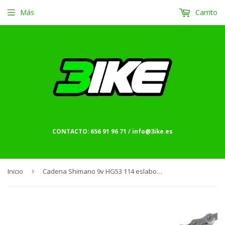
Más
Carrito
CONTACTO: 656 91 96 71 / info@3ike.es
Inicio
›
Cadena Shimano 9v HG53 114 eslabones