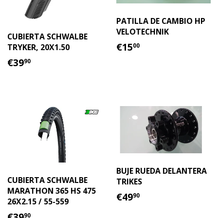
PATILLA DE CAMBIO HP
VELOTECHNIK
CUBIERTA SCHWALBE
PRECIO
€15.00
€15
TRYKER, 20X1.50
00
HABITUAL
PRECIO
€39.90
€39
90
HABITUAL
BUJE RUEDA DELANTERA
CUBIERTA SCHWALBE
TRIKES
MARATHON 365 HS 475
PRECIO
€49.90
€49
90
26X2.15 / 55-559
HABITUAL
PRECIO
€39.90
€39
90