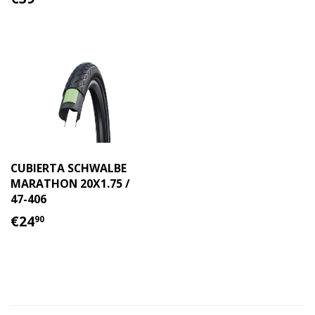
HABITUAL
CUBIERTA SCHWALBE
MARATHON 20X1.75 /
47-406
PRECIO
€24.90
€24
90
HABITUAL