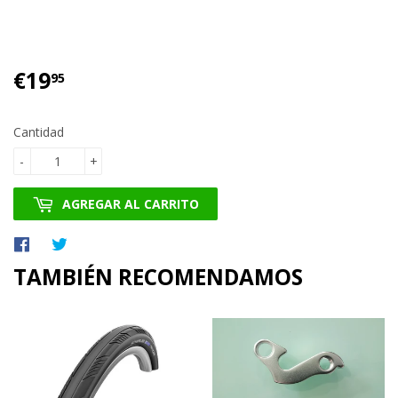
€19
€19.95
95
Cantidad
-
+
AGREGAR AL CARRITO
Compartir
Tuitear
en
en
TAMBIÉN RECOMENDAMOS
Facebook
Twitter