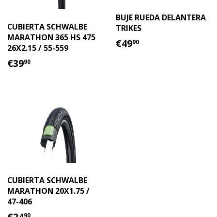
BUJE RUEDA DELANTERA
CUBIERTA SCHWALBE
TRIKES
MARATHON 365 HS 475
PRECIO
€49.90
€49
90
26X2.15 / 55-559
HABITUAL
PRECIO
€39.90
€39
90
HABITUAL
CUBIERTA SCHWALBE
MARATHON 20X1.75 /
47-406
PRECIO
€24.90
€24
90