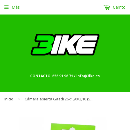
Más
Carrito
CONTACTO: 656 91 96 71 / info@3ike.es
Inicio
›
Cámara abierta Gaadi 26x1,90/2,10 (50/54-559) válvula Presta (fina) 47 mm