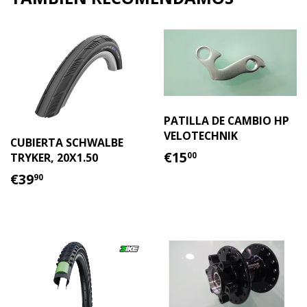
Facebook
Twitter
PATILLA DE CAMBIO HP
VELOTECHNIK
CUBIERTA SCHWALBE
PRECIO
€15.00
€15
TRYKER, 20X1.50
00
HABITUAL
PRECIO
€39.90
€39
90
HABITUAL