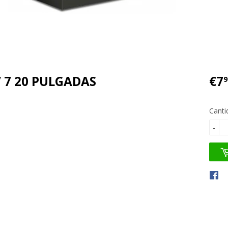
 7 20 PULGADAS
€7
9
Canti
-