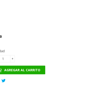
€7.90
0
dad
+
AGREGAR AL CARRITO
Compartir
Tuitear
en
en
Facebook
Twitter