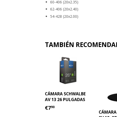
60-406 (20x2.35)
62-406 (20x2.40)
54-428 (20x2.00)
TAMBIÉN RECOMEND
CÁMARA SCHWALBE
AV 13 26 PULGADAS
PRECIO
€7.90
€7
90
HABITUAL
CÁMARA