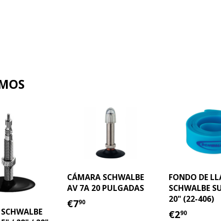
AMOS
CÁMARA SCHWALBE
FONDO DE L
AV 7A 20 PULGADAS
SCHWALBE SU
20" (22-406)
PRECIO
€7.90
€7
90
HABITUAL
PRECIO
€2.90
 SCHWALBE
€2
90