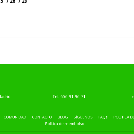
HABITU
5" / 28" / 29"
IO
.90
TUAL
Madrid
Tel.
656 91 96 71
emai
COMUNIDAD
CONTACTO
BLOG
SÍGUENOS
FAQs
POLÍTICA D
Política de reembolso