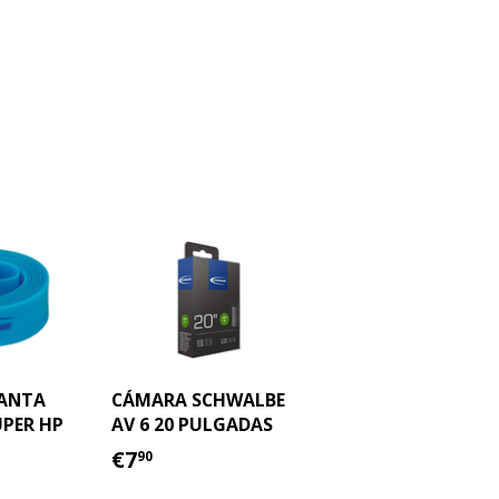
LANTA
CÁMARA SCHWALBE
PER HP
AV 6 20 PULGADAS
PRECIO
€7.90
€7
90
HABITUAL