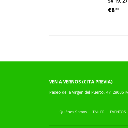
SV 19, 27.
PREC
€8
€8
90
HABI
VEN A VERNOS (CITA PREVIA)
Paseo de la Virgen del Puerto, 47. 28005 
Quiénes Somos
TALLER
EVENTOS