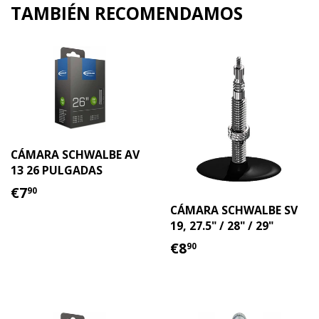
en
en
TAMBIÉN RECOMENDAMOS
Facebook
Twitter
CÁMARA SCHWALBE AV
13 26 PULGADAS
PRECIO
€7.90
€7
90
HABITUAL
CÁMARA SCHWALBE SV
19, 27.5" / 28" / 29"
PRECIO
€8.90
€8
90
HABITUAL