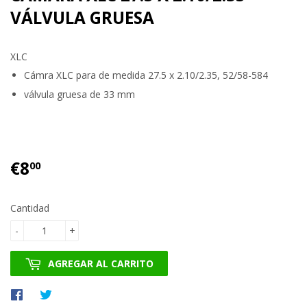
VÁLVULA GRUESA
XLC
Cámra XLC para de medida 27.5 x 2.10/2.35, 52/58-584
válvula gruesa de 33 mm
€8
€8.00
00
Cantidad
-
+
AGREGAR AL CARRITO
Compartir
Tuitear