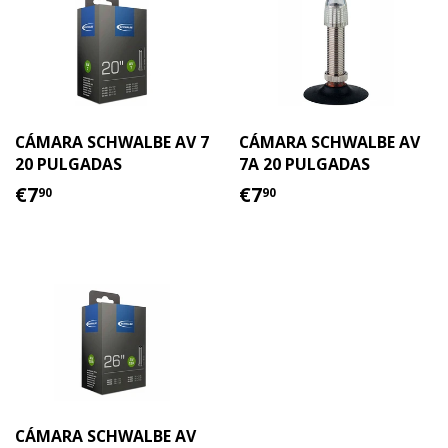
CÁMARA SCHWALBE AV 7
CÁMARA SCHWALBE AV
20 PULGADAS
7A 20 PULGADAS
PRECIO
€7.90
PRECIO
€7.90
€7
€7
90
90
HABITUAL
HABITUAL
CÁMARA SCHWALBE AV