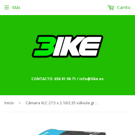
Más
Carrito
CONTACTO: 656 91 96 71 / info@3ike.es
Inicio
›
Cámara XLC 27.5 x 2.10/2.35 válvula gruesa