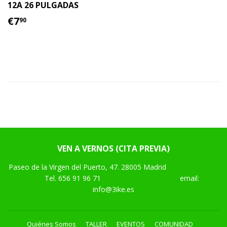
12A 26 PULGADAS
PRECIO
€7.90
€7
90
HABITUAL
VEN A VERNOS (CITA PREVIA)
Paseo de la Virgen del Puerto, 47. 28005 Madrid
Tel.
656 91 96 71
email:
info@3ike.es
Quiénes Somos
TALLER
EVENTOS
COMUNIDAD