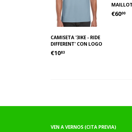
MAILLOT
PREC
€
€60
00
HABI
CAMISETA '3IKE - RIDE
DIFFERENT' CON LOGO
PRECIO
€10.83
€10
83
HABITUAL
VEN A VERNOS (CITA PREVIA)