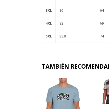
3XL
80
64
4XL
82
69
5XL
83.8
74
TAMBIÉN RECOMEND