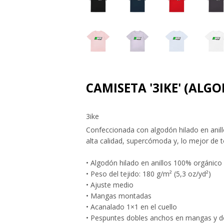
CAMISETA '3IKE' (ALG
3ike
Confeccionada con algodón hilado en anil
alta calidad, supercómoda y, lo mejor de 
• Algodón hilado en anillos 100% orgánico
• Peso del tejido: 180 g/m² (5,3 oz/yd²)
• Ajuste medio
• Mangas montadas
• Acanalado 1×1 en el cuello
• Pespuntes dobles anchos en mangas y dob