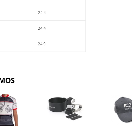
24.4
24.4
24.9
AMOS