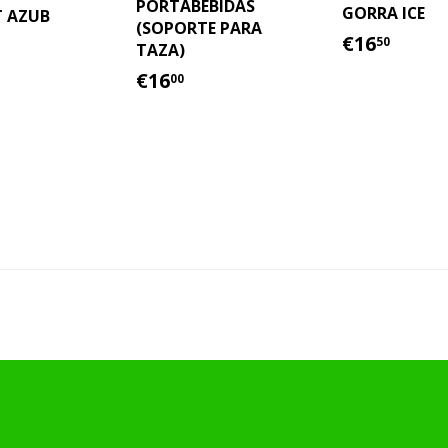
PORTABEBIDAS
GORRA ICE
 AZUB
(SOPORTE PARA
PRECIO
€16.
IO
60.00
€16
50
TAZA)
HABITU
TUAL
PRECIO
€16.00
€16
00
HABITUAL