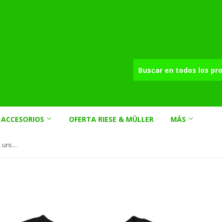
ACCESORIOS
OFERTA RIESE & MÜLLER
MÁS
Camiseta '3ike' (algodón orgánico, unisex)