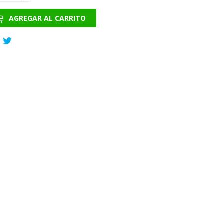
AGREGAR AL CARRITO
Compartir
Tuitear
en
en
Facebook
Twitter