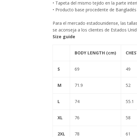
• Tapeta del mismo tejido en la parte interi
• Producto base procedente de Bangladés
Para el mercado estadounidense, las talla
se aconseja a los clientes de Estados Uni
Size guide
BODY LENGTH (cm)
CHES
S
69
49
M
71.9
52
L
74
55.1
XL
76
58
2XL
78
61