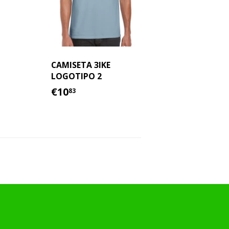
50
AL
CAMISETA 3IKE
LOGOTIPO 2
PRECIO
€10.83
€10
83
HABITUAL