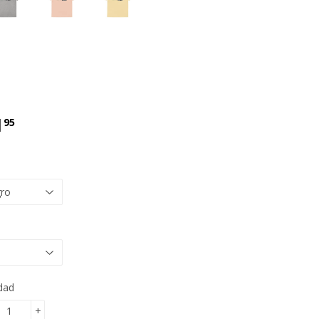
1
€11.95
95
dad
+