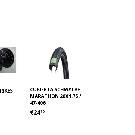
CUBIERTA SCHWALBE
RIKES
MARATHON 20X1.75 /
90
47-406
AL
PRECIO
€24.90
€24
90
HABITUAL