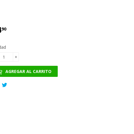
4
€24.90
90
dad
+
AGREGAR AL CARRITO
Compartir
Tuitear
en
en
Facebook
Twitter