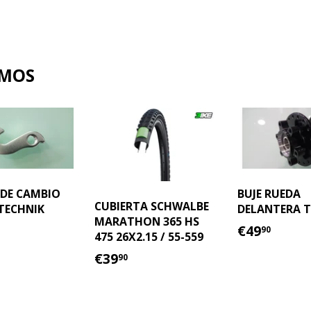
AMOS
 DE CAMBIO
BUJE RUEDA
CUBIERTA SCHWALBE
TECHNIK
DELANTERA T
MARATHON 365 HS
IO
15.00
PRECIO
€49.
€49
90
475 26X2.15 / 55-559
TUAL
HABITU
PRECIO
€39.90
€39
90
HABITUAL