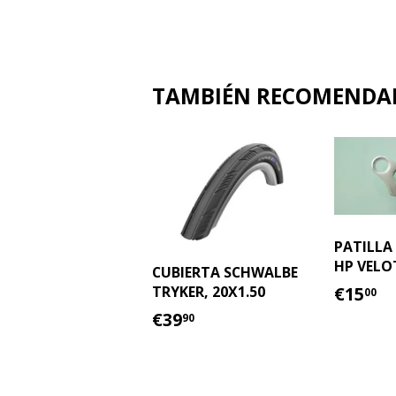
TAMBIÉN RECOMEND
PATILLA
HP VELO
CUBIERTA SCHWALBE
PREC
€
€15
TRYKER, 20X1.50
00
HABI
PRECIO
€39.90
€39
90
HABITUAL