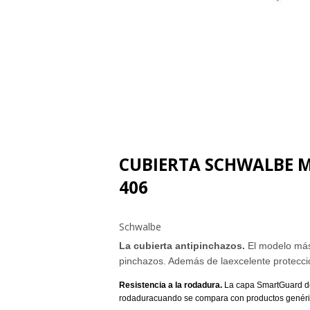
CUBIERTA SCHWALBE M
406
Schwalbe
La cubierta antipinchazos.
El modelo má
pinchazos. Además de la
excelente protecc
Resistencia a la rodadura.
La capa SmartGuard 
rodadura
cuando se compara con productos genéri