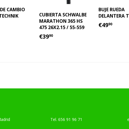
 DE CAMBIO
BUJE RUEDA
CUBIERTA SCHWALBE
TECHNIK
DELANTERA T
MARATHON 365 HS
IO
15.00
PRECIO
€49.
€49
90
475 26X2.15 / 55-559
TUAL
HABITU
PRECIO
€39.90
€39
90
HABITUAL
Madrid
Tel.
656 91 96 71
emai