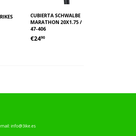
CUBIERTA SCHWALBE
RIKES
MARATHON 20X1.75 /
90
47-406
AL
PRECIO
€24.90
€24
90
HABITUAL
l:
info@3ike.es