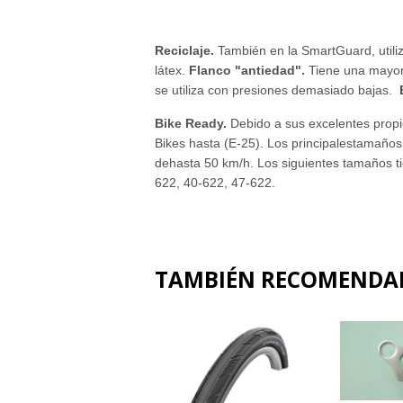
Reciclaje.
También en la SmartGuard, utili
látex.
Flanco "antiedad".
Tiene una mayor 
se utiliza con presiones demasiado bajas.
Bike Ready.
Debido a sus excelentes prop
Bikes hasta (E-25). Los principales
tamaños 
de
hasta
50 km/h.
Los siguientes tamaños t
622, 40-622, 47-622.
TAMBIÉN RECOMEND