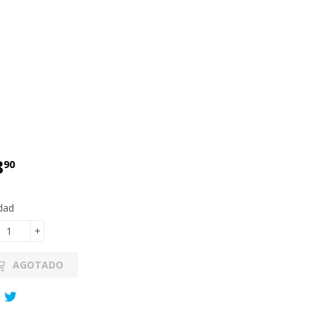
8
€48.90
90
dad
+
AGOTADO
Compartir
Tuitear
en
en