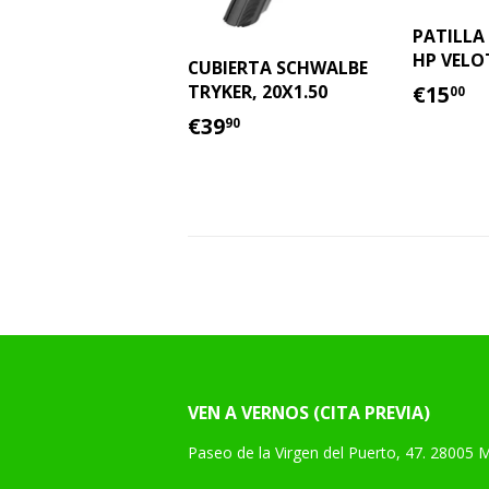
PATILLA
HP VELO
CUBIERTA SCHWALBE
PREC
€
€15
TRYKER, 20X1.50
00
HABI
PRECIO
€39.90
€39
90
HABITUAL
VEN A VERNOS (CITA PREVIA)
Paseo de la Virgen del Puerto, 47. 28005 