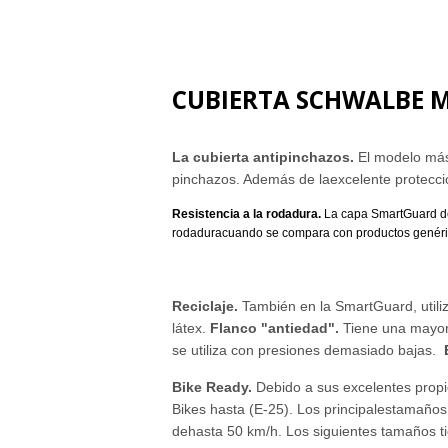
CUBIERTA SCHWALBE M
La cubierta antipinchazos.
El modelo má
pinchazos. Además de la
excelente protecc
Resistencia a la rodadura.
La capa SmartGuard 
rodadura
cuando se compara con productos genéri
Reciclaje.
También en la SmartGuard, utili
látex.
Flanco "antiedad".
Tiene una mayor 
se utiliza con presiones demasiado bajas.
Bike Ready.
Debido a sus excelentes prop
Bikes hasta (E-25). Los principales
tamaños 
de
hasta
50 km/h.
Los siguientes tamaños t