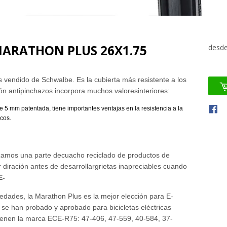
ARATHON PLUS 26X1.75
desd
s vendido de
Schwalbe.
Es la cubierta más resistente a los
ión antipinchazos incorpora muchos valores
interiores:
de 5 mm
patentada, tiene importantes ventajas en la resistencia a la
cos.
zamos una parte de
cuacho reciclado de productos de
diración antes de desarrollar
grietas inapreciables cuando
E-
iedades, la Marathon
Plus es la mejor elección para
E-
se han probado y aprobado para bicicletas eléctricas
ienen la marca
ECE-R75:
47-406, 47-559, 40-584, 37-