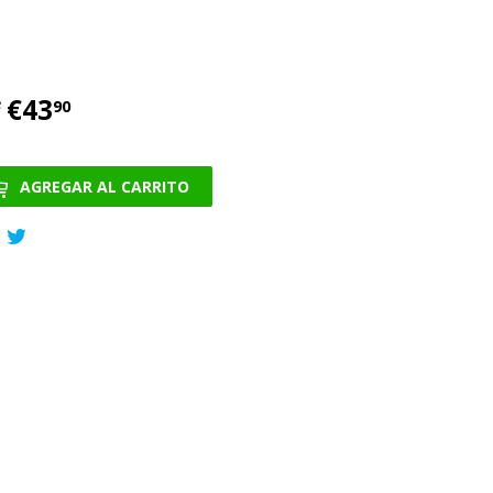
€43
€43.90
e
90
AGREGAR AL CARRITO
Compartir
Tuitear
en
en
Facebook
Twitter