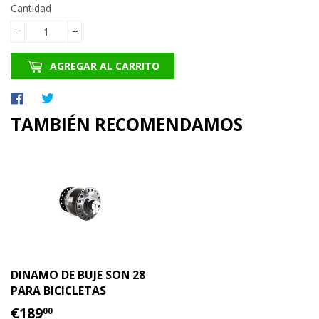
Cantidad
-
+
AGREGAR AL CARRITO
Compartir
Tuitear
en
en
TAMBIÉN RECOMENDAMOS
Facebook
Twitter
DINAMO DE BUJE SON 28
PARA BICICLETAS
PRECIO
€189.00
€189
00