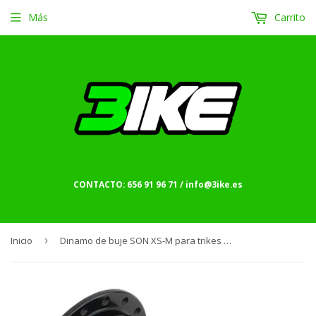
Más
Carrito
CONTACTO: 656 91 96 71 / info@3ike.es
Inicio
›
Dinamo de buje SON XS-M para trikes HP Velotechnik