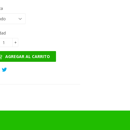
za
dad
+
AGREGAR AL CARRITO
Compartir
Tuitear
en
en
Facebook
Twitter