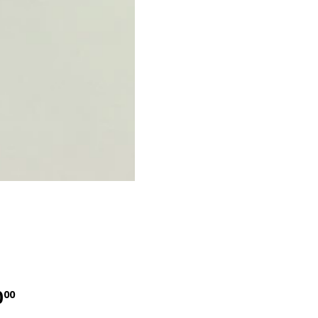
0
€20.00
00