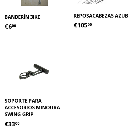
REPOSACABEZAS AZUB
BANDERÍN 3IKE
PRECIO
€105.00
PRECIO
€6.00
€105
00
€6
00
HABITUAL
HABITUAL
SOPORTE PARA
ACCESORIOS MINOURA
SWING GRIP
PRECIO
€33.00
€33
00
HABITUAL