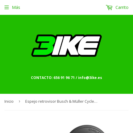
Más
Carrito
CONTACTO: 656 91 96 71 / info@3ike.es
Inicio
›
Espejo retrovisor Busch & Müller Cycle Star 80mm