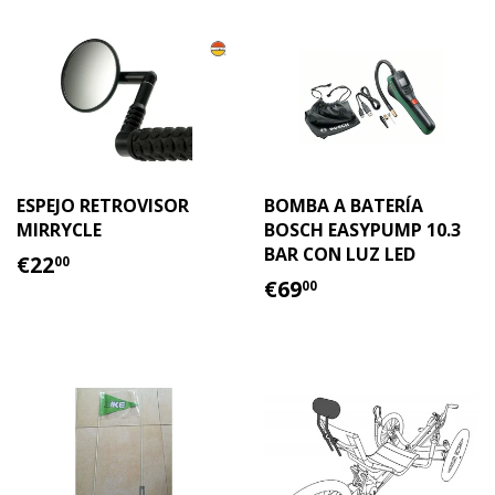
ESPEJO RETROVISOR
BOMBA A BATERÍA
MIRRYCLE
BOSCH EASYPUMP 10.3
BAR CON LUZ LED
PRECIO
€22.00
€22
00
HABITUAL
PRECIO
€69.00
€69
00
HABITUAL