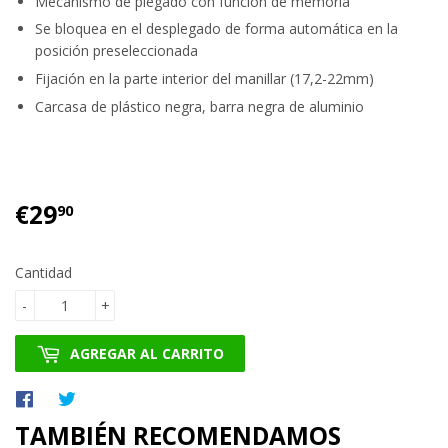
Mecanismo de plegado con función de memoria
Se bloquea en el desplegado de forma automática en la
posición preseleccionada
Fijación en la parte interior del manillar (17,2-22mm)
Carcasa de plástico negra, barra negra de aluminio
€29
€29.90
90
Cantidad
-
+
AGREGAR AL CARRITO
Compartir
Tuitear
en
en
TAMBIÉN RECOMENDAMOS
Facebook
Twitter