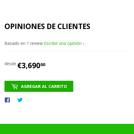
OPINIONES DE CLIENTES
Basado en 1 review
Escribir una opinión
€3,690
€3,690.00
desde
00
AGREGAR AL CARRITO
Compartir
Tuitear
en
en
Facebook
Twitter