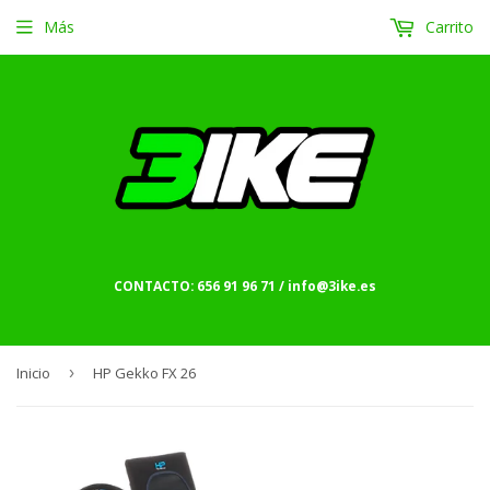
Más
Carrito
CONTACTO: 656 91 96 71 / info@3ike.es
Inicio
›
HP Gekko FX 26