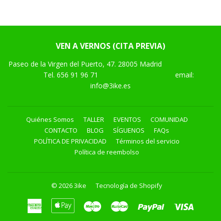
Facebook
Twitter
VEN A VERNOS (CITA PREVIA)
Paseo de la Virgen del Puerto, 47. 28005 Madrid
Tel.
656 91 96 71
email:
info@3ike.es
Quiénes Somos
TALLER
EVENTOS
COMUNIDAD
CONTACTO
BLOG
SÍGUENOS
FAQs
POLÍTICA DE PRIVACIDAD
Términos del servicio
Política de reembolso
© 2026
3ike
Tecnología de Shopify
American
Apple
Maestro
Master
Paypal
Visa
Express
Pay