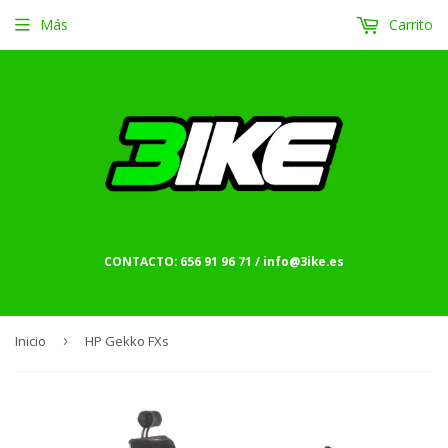
Más
Carrito
CONTACTO: 656 91 96 71 / info@3ike.es
Inicio
›
HP Gekko FXs