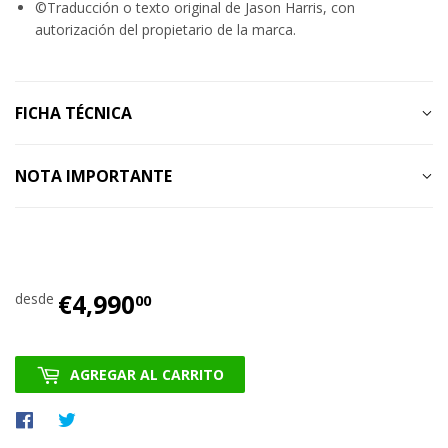
©Traducción o texto original de Jason Harris, con
autorización del propietario de la marca.
FICHA TÉCNICA
NOTA IMPORTANTE
€4,990
€4,990.00
desde
00
AGREGAR AL CARRITO
Compartir
Tuitear
en
en