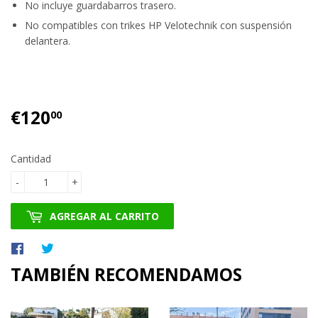
No incluye guardabarros trasero.
No compatibles con trikes HP Velotechnik con suspensión
delantera.
€120
€120.00
00
Cantidad
-
+
AGREGAR AL CARRITO
Compartir
Tuitear
en
en
TAMBIÉN RECOMENDAMOS
Facebook
Twitter