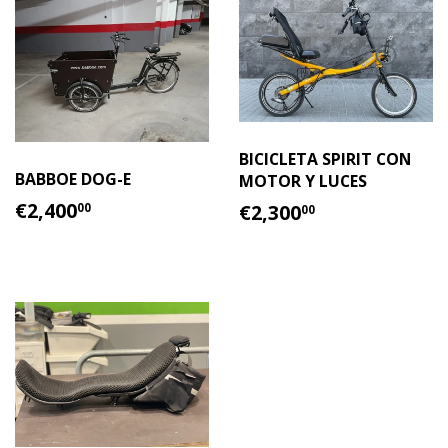
BICICLETA SPIRIT CON
BABBOE DOG-E
MOTOR Y LUCES
PRECIO
€2,400.00
PRECIO
€2,300.00
€2,400
€2,300
00
00
HABITUAL
HABITUAL