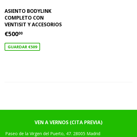
ASIENTO BODYLINK
COMPLETO CON
VENTISIT Y ACCESORIOS
PRECIO
€500.00
€500
00
DE
OFERTA
GUARDAR €509
VEN A VERNOS (CITA PREVIA)
Paseo de la Virgen del Puerto, 47. 28005 Madrid