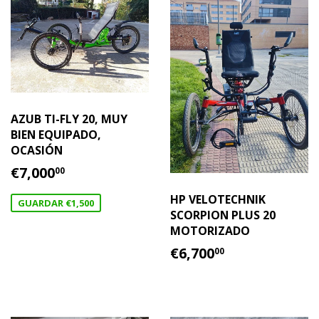
AZUB TI-FLY 20, MUY
BIEN EQUIPADO,
OCASIÓN
PRECIO
€7,000.00
€7,000
00
DE
OFERTA
HP VELOTECHNIK
GUARDAR €1,500
SCORPION PLUS 20
MOTORIZADO
PRECIO
€6,700.00
€6,700
00
HABITUAL