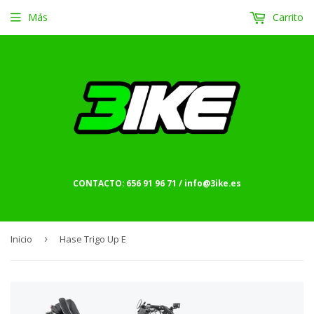
Más
Carrito
CONTACTO: 656 91 96 71 / info@3ike.es
Inicio
›
Hase Trigo Up E