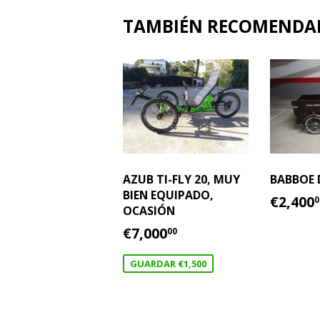
TAMBIÉN RECOMEND
AZUB TI-FLY 20, MUY
BABBOE 
BIEN EQUIPADO,
PREC
€2,400
0
OCASIÓN
HABI
PRECIO
€7,000.00
€7,000
00
DE
OFERTA
GUARDAR €1,500