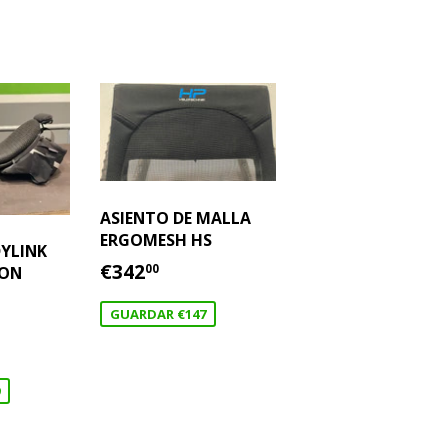
ASIENTO DE MALLA
ERGOMESH HS
YLINK
PRECIO
€342.00
€342
00
CON
DE
OFERTA
GUARDAR €147
0.00