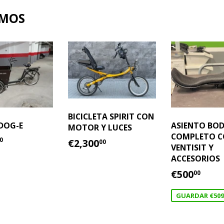
AMOS
BICICLETA SPIRIT CON
DOG-E
ASIENTO BOD
MOTOR Y LUCES
COMPLETO 
IO
€2,400.00
PRECIO
€2,300.00
0
€2,300
00
VENTISIT Y
TUAL
HABITUAL
ACCESORIOS
PRECIO
€50
€500
00
DE
OFERTA
GUARDAR €509