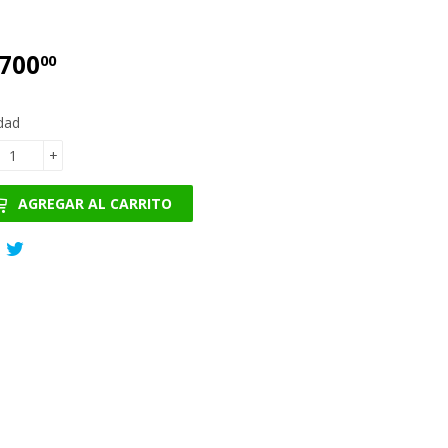
,700
€6,700.00
00
dad
+
AGREGAR AL CARRITO
Compartir
Tuitear
en
en
Facebook
Twitter