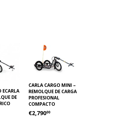
CARLA CARGO MINI –
O ECARLA
REMOLQUE DE CARGA
LQUE DE
PROFESIONAL
RICO
COMPACTO
PRECIO
€2,790.00
€2,790
00
,890.00
HABITUAL
AL