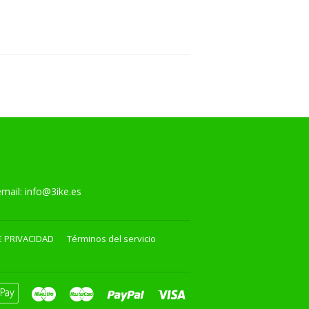
l:
info@3ike.es
E PRIVACIDAD
Términos del servicio
can
Apple
Maestro
Master
Paypal
Visa
ss
Pay