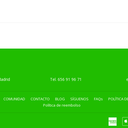
TUAL
Madrid
Tel.
656 91 96 71
emai
COMUNIDAD
CONTACTO
BLOG
SÍGUENOS
FAQs
POLÍTICA D
Política de reembolso
Ameri
Expre