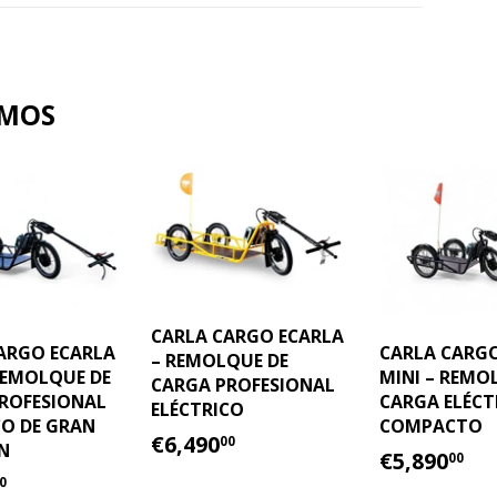
AMOS
CARLA CARGO ECARLA
ARGO ECARLA
CARLA CARG
– REMOLQUE DE
REMOLQUE DE
MINI – REMO
CARGA PROFESIONAL
ROFESIONAL
CARGA ELÉCT
ELÉCTRICO
CO DE GRAN
COMPACTO
PRECIO
€6,490.00
€6,490
00
N
PRECIO
€5
€5,890
HABITUAL
00
IO
€7,690.00
HABITU
0