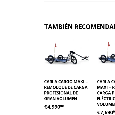
TAMBIÉN RECOMEND
CARLA CARGO MAXI –
CARLA C
REMOLQUE DE CARGA
MAXI – 
PROFESIONAL DE
CARGA P
GRAN VOLUMEN
ELÉCTRI
VOLUME
PRECIO
€4,990.00
€4,990
00
HABITUAL
PREC
€7,690
0