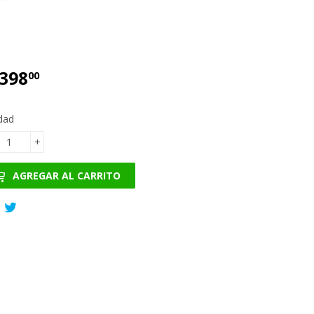
,398
€1,398.00
00
dad
+
AGREGAR AL CARRITO
Compartir
Tuitear
en
en
Facebook
Twitter