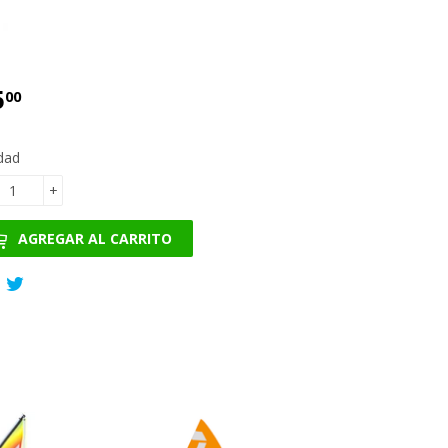
5
€85.00
00
dad
+
AGREGAR AL CARRITO
Compartir
Tuitear
en
en
Facebook
Twitter