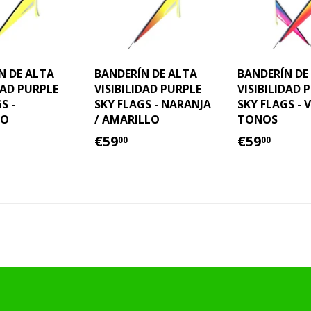
N DE ALTA
BANDERÍN DE ALTA
BANDERÍN DE
DAD PURPLE
VISIBILIDAD PURPLE
VISIBILIDAD 
S -
SKY FLAGS - NARANJA
SKY FLAGS - 
LO
/ AMARILLO
TONOS
IO
59.00
PRECIO
€59.00
PRECIO
€59.
€59
€59
00
00
TUAL
HABITUAL
HABITU