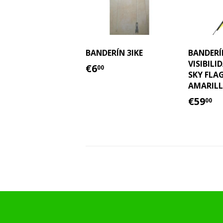
BANDERÍN 3IKE
BANDERÍ
VISIBILI
PRECIO
€6.00
€6
00
SKY FLAG
HABITUAL
AMARIL
PREC
€
€59
00
HABI