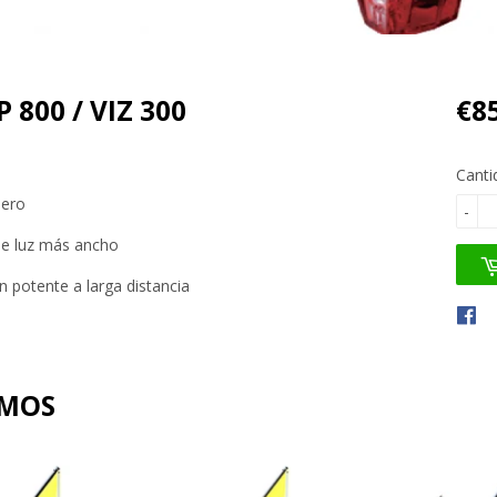
 800 / VIZ 300
€8
Canti
sero
-
de luz más ancho
n potente a larga distancia
AMOS