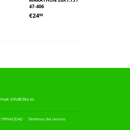
MARATHON 20X1.75 /
90
47-406
AL
PRECIO
€24.90
€24
90
HABITUAL
l:
info@3ike.es
E PRIVACIDAD
Términos del servicio