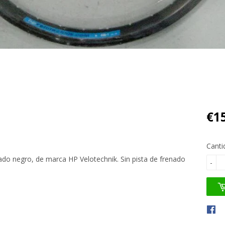
)
€1
Canti
ado negro, de marca HP Velotechnik. Sin pista de frenado
-