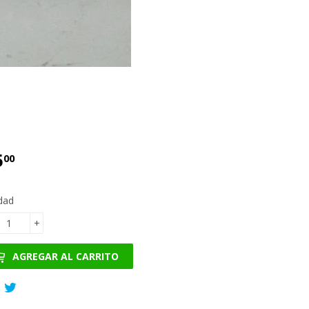
5
€15.00
00
dad
+
AGREGAR AL CARRITO
Compartir
Tuitear
en
en