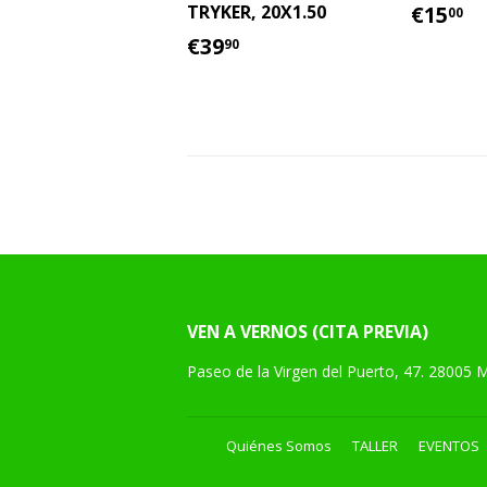
PREC
€
€15
TRYKER, 20X1.50
00
HABI
PRECIO
€39.90
€39
90
HABITUAL
VEN A VERNOS (CITA PREVIA)
Paseo de la Virgen del Puerto, 47. 28005 
Quiénes Somos
TALLER
EVENTOS