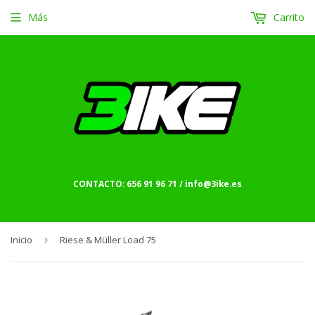
Más
Carrito
CONTACTO: 656 91 96 71 / info@3ike.es
Inicio
›
Riese & Müller Load 75