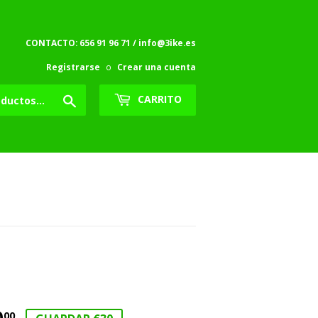
CONTACTO: 656 91 96 71 / info@3ike.es
Registrarse
o
Crear una cuenta
Buscar
CARRITO
0
€70.00
00