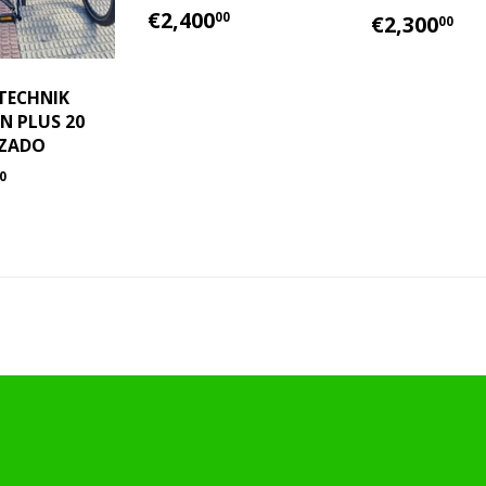
PRECIO
€2,400.00
PRECIO
€2
€2,400
00
€2,300
00
HABITUAL
HABITU
TECHNIK
N PLUS 20
ZADO
IO
€6,700.00
0
TUAL