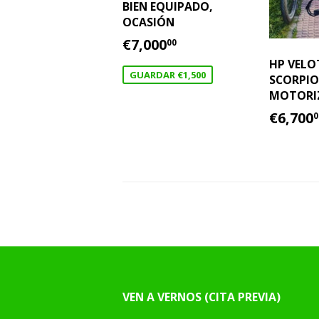
BIEN EQUIPADO,
OCASIÓN
PRECIO
€7,000.00
€7,000
00
DE
HP VELO
OFERTA
GUARDAR €1,500
SCORPIO
MOTORI
PREC
€6,700
0
HABI
VEN A VERNOS (CITA PREVIA)