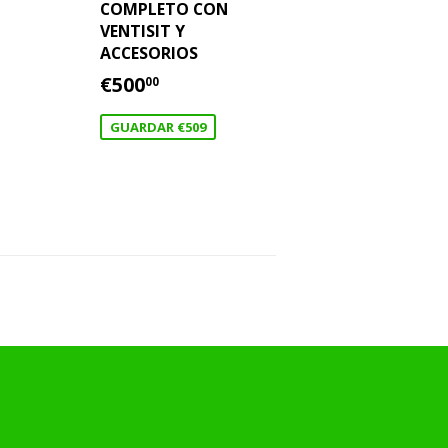
COMPLETO CON
,300.00
VENTISIT Y
AL
ACCESORIOS
PRECIO
€500.00
€500
00
DE
OFERTA
GUARDAR €509