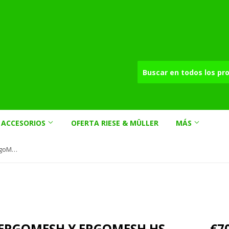
ACCESORIOS
OFERTA RIESE & MÜLLER
MÁS
Malla para asiento ErgoMesh y ErgoMesh HS
 ERGOMESH Y ERGOMESH HS
€7