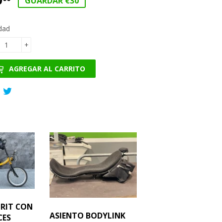
GUARDAR €30
dad
+
AGREGAR AL CARRITO
Compartir
Tuitear
en
en
Facebook
Twitter
IRIT CON
ASIENTO BODYLINK
CES