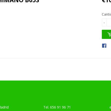
Canti
-
Madrid
Tel.
656 91 96 71
emai