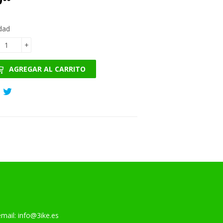
dad
+
AGREGAR AL CARRITO
Compartir
Tuitear
en
en
Facebook
Twitter
l:
info@3ike.es