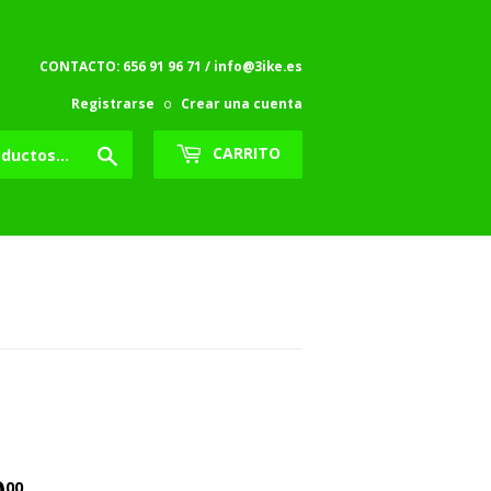
CONTACTO: 656 91 96 71 / info@3ike.es
Registrarse
o
Crear una cuenta
Buscar
CARRITO
0
€10.00
00