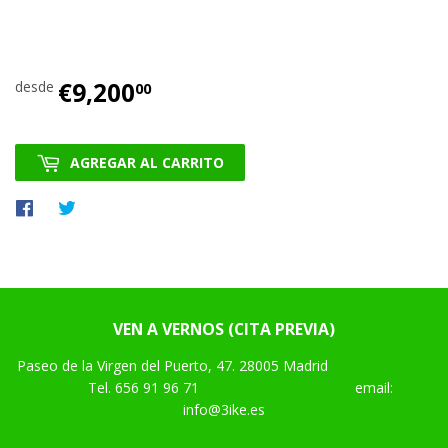
€9,200
€9,200.00
desde
00
AGREGAR AL CARRITO
Compartir
Tuitear
en
en
Facebook
Twitter
VEN A VERNOS (CITA PREVIA)
Paseo de la Virgen del Puerto, 47. 28005 Madrid
Tel.
656 91 96 71
email:
info@3ike.es