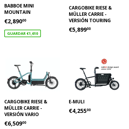
BABBOE MINI
CARGOBIKE RIESE &
MOUNTAIN
MÜLLER CARRIE -
PRECIO
€2,890.00
€2,890
VERSIÓN TOURING
00
DE
PRECIO
€5,899.00
€5,899
00
OFERTA
HABITUAL
GUARDAR €1,610
CARGOBIKE RIESE &
E-MULI
MÜLLER CARRIE -
PRECIO
€4,255.00
€4,255
00
VERSIÓN VARIO
HABITUAL
PRECIO
€6,509.00
€6,509
00