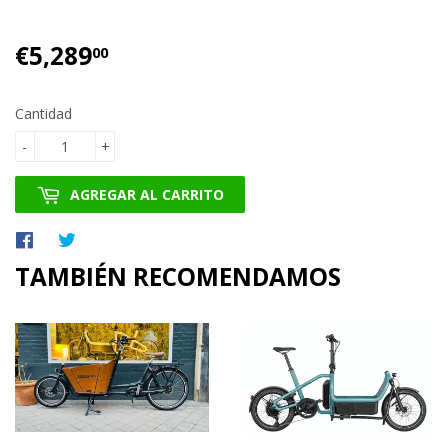
€5,289
€5,289.00
00
Cantidad
-
+
AGREGAR AL CARRITO
Compartir
Tuitear
en
en
TAMBIÉN RECOMENDAMOS
Facebook
Twitter