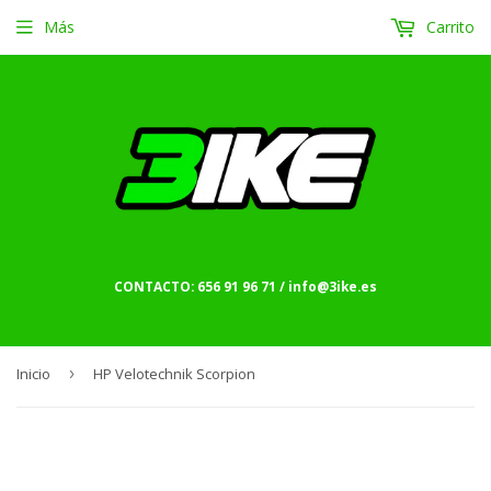
Más
Carrito
CONTACTO: 656 91 96 71 / info@3ike.es
Inicio
›
HP Velotechnik Scorpion