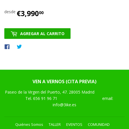
€3,990
€3,990.00
desde
00
AGREGAR AL CARRITO
Compartir
Tuitear
en
en
Facebook
Twitter
VEN A VERNOS (CITA PREVIA)
Paseo de la Virgen del Puerto, 47. 28005 Madrid
Tel.
656 91 96 71
email:
info@3ike.es
Quiénes Somos
TALLER
EVENTOS
COMUNIDAD