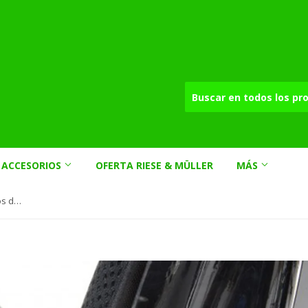
ACCESORIOS
OFERTA RIESE & MÜLLER
MÁS
Soporte de banderín para asientos de fibra