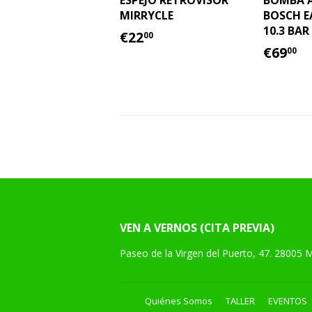
ESPEJO RETROVISOR
BOMBA A
MIRRYCLE
BOSCH 
10.3 BAR
PRECIO
€22.00
€22
00
HABITUAL
PREC
€
€69
00
HABI
VEN A VERNOS (CITA PREVIA)
Paseo de la Virgen del Puerto, 47. 28005 
Quiénes Somos
TALLER
EVENTOS