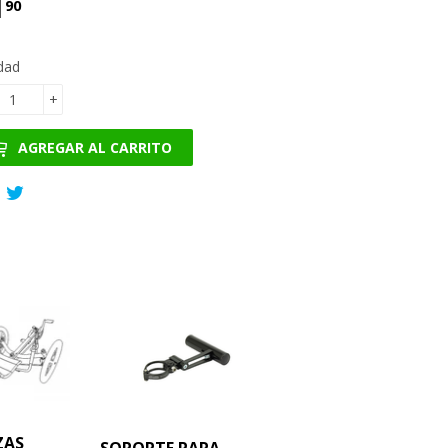
1
€11.90
90
dad
+
AGREGAR AL CARRITO
Compartir
Tuitear
en
en
Facebook
Twitter
ZAS