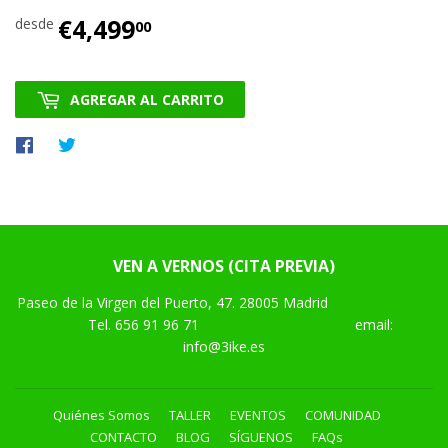
€4,499
€4,499.00
desde
00
AGREGAR AL CARRITO
Compartir
Tuitear
en
en
Facebook
Twitter
VEN A VERNOS (CITA PREVIA)
Paseo de la Virgen del Puerto, 47. 28005 Madrid
Tel.
656 91 96 71
email:
info@3ike.es
Quiénes Somos
TALLER
EVENTOS
COMUNIDAD
CONTACTO
BLOG
SÍGUENOS
FAQs