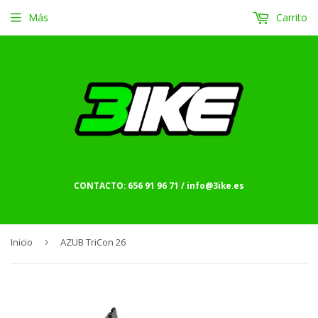
Más
Carrito
CONTACTO: 656 91 96 71 / info@3ike.es
Inicio
›
AZUB TriCon 26