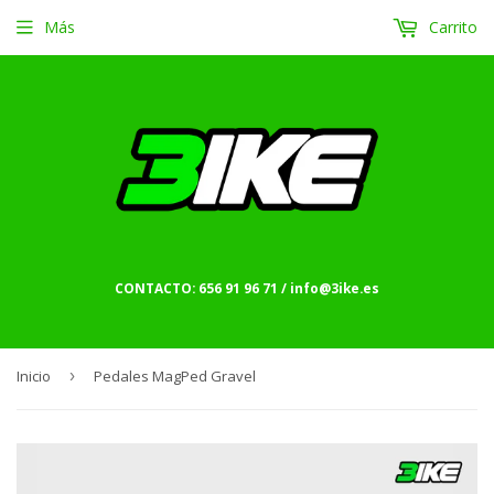
Más
Carrito
CONTACTO: 656 91 96 71 / info@3ike.es
Inicio
›
Pedales MagPed Gravel