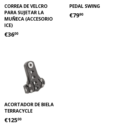
CORREA DE VELCRO
PEDAL SWING
PARA SUJETAR LA
PRECIO
€79.90
€79
90
MUÑECA (ACCESORIO
HABITUAL
ICE)
PRECIO
€36.00
€36
00
HABITUAL
ACORTADOR DE BIELA
TERRACYCLE
PRECIO
€125.00
€125
00
HABITUAL