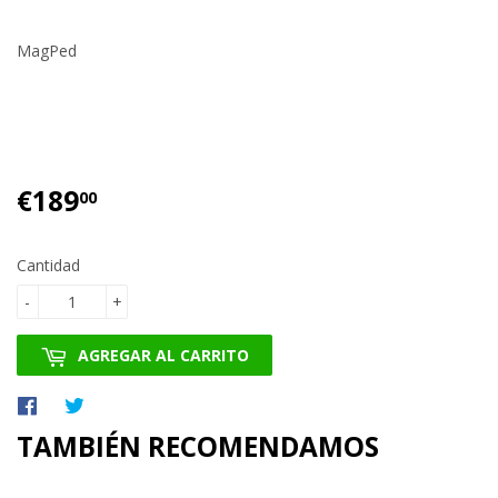
MagPed
€189
€189.00
00
Cantidad
-
+
AGREGAR AL CARRITO
Compartir
Tuitear
en
en
TAMBIÉN RECOMENDAMOS
Facebook
Twitter