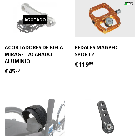
AGOTADO
ACORTADORES DE BIELA
PEDALES MAGPED
MIRAGE - ACABADO
SPORT2
ALUMINIO
PRECIO
€119.00
€119
00
PRECIO
€45.00
HABITUAL
€45
00
HABITUAL