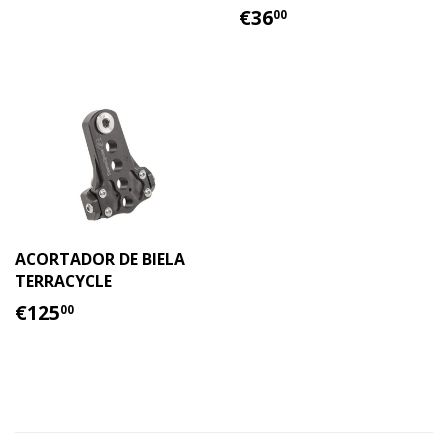
PRECIO
€36.00
€36
00
HABITUAL
ACORTADOR DE BIELA
TERRACYCLE
PRECIO
€125.00
€125
00
HABITUAL