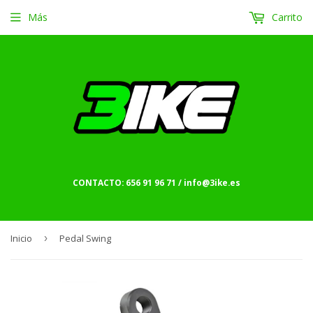
Más
Carrito
CONTACTO: 656 91 96 71 / info@3ike.es
Inicio
›
Pedal Swing