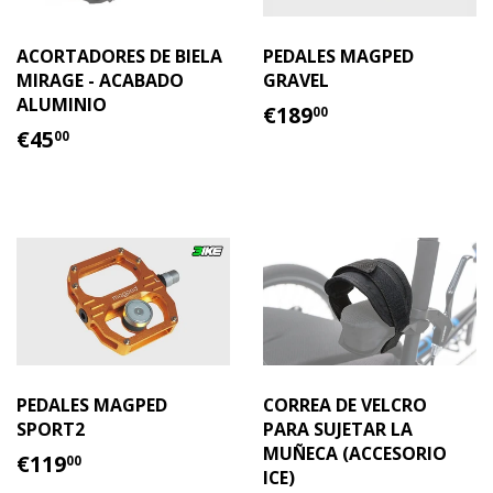
ACORTADORES DE BIELA
PEDALES MAGPED
MIRAGE - ACABADO
GRAVEL
ALUMINIO
PRECIO
€189.00
€189
00
PRECIO
€45.00
HABITUAL
€45
00
HABITUAL
PEDALES MAGPED
CORREA DE VELCRO
SPORT2
PARA SUJETAR LA
MUÑECA (ACCESORIO
PRECIO
€119.00
€119
00
ICE)
HABITUAL